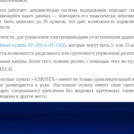
мышленников.
это работает: динамическая система кодирования
передает с
няющийся пакет данных — повторить его практически невозмо
т быть записано до 20 пультов, что дает возможность управл
йств.
стности, для управления электроприводами
со встроенным ради
енные пульты
AT
-1(
S
) и
AT
-15(
S
)
, которые могут быть 1- или 1
ется возможность раздельного или группового управления роллет
ьные каналы. Более того,
помимо роллет, с помощью этих же пу
TECH
.
носные пульты «АЛЮТЕХ» имеют не только привлекательный в
но размещаются в руке. Н
астенные пульты имеют свои преим
щью специального крепления без видимых крепежных элеме
мещены в другое место.