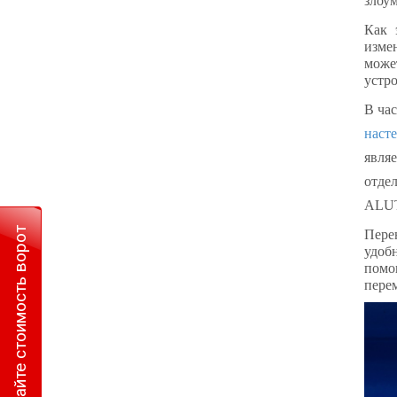
злоу
Как 
изме
може
устро
В ча
наст
явля
отдел
ALU
Рассчитайте стоимость ворот
Пере
удоб
помо
пере