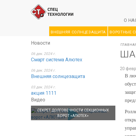
О НА
ВНЕШНЯЯ СОЛНЦЕЗАЩИТА
ВОРОТНЫЕ 
Новости
ГЛАВНА
ША
06 дек. 2024 г.
Смарт система Алютех
20 февр.
06 дек. 2024 г.
В лю
Внешняя солнцезащита
обус
03 дек. 2024 г.
защи
акция 1111
Видео
пред
СЕКРЕТ ДОЛГОВЕЧНОСТИ СЕКЦИОННЫХ
Ролл
ВОРОТ «АЛЮТЕХ»
откр
упра