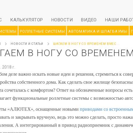
С
КАЛЬКУЛЯТОР
НОВОСТИ
ВИДЕО
НАШИ РАБО
СИСТЕМЫ
РОЛЛЕТНЫЕ СИСТЕМЫ
АВТОМАТИКА И ШЛАГБАУМЫ
Я
НОВОСТИ И СТАТЬИ
ШАГАЕМ В НОГУ СО ВРЕМЕНЕМ ВМЕС...
ГАЕМ В НОГУ СО ВРЕМЕНЕМ
 2018 г.
бом деле важно искать новые идеи и решения, стремиться к сов
тройства собственного дома. Как сделать свое жилище безопасн
та сочеталась с комфортом? Ответ на обозначенные вопросы ес
лагает функциональные роллетные системы с возможностью авто
еты «АЛЮТЕХ», оснащенные новыми
приводами со встроенны
ывать и закрывать вручную, ведь это можно сделать, просто наж
вления. А интегрированный в привод радиоприемник с динамиче