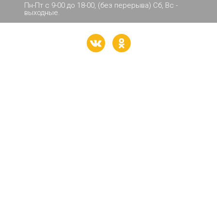
Пн-Пт с 9-00 до 18-00, (без перерыва) Сб, Вс -
выходные.