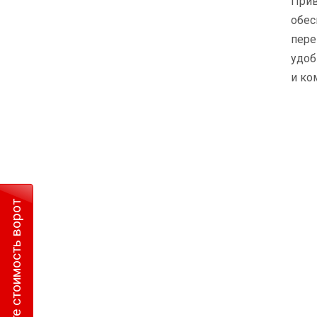
Прив
обес
пере
удоб
и ко
Рассчитайте стоимость ворот