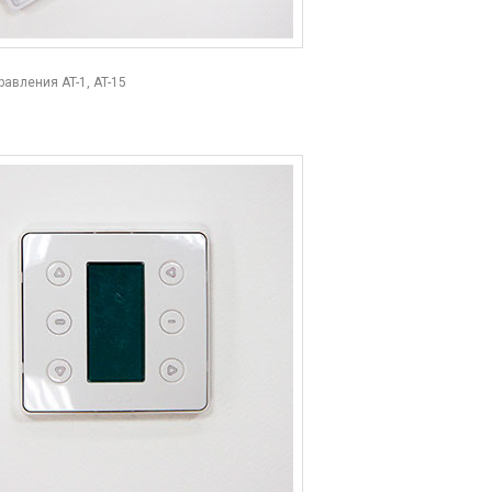
авления AT-1, AT-15