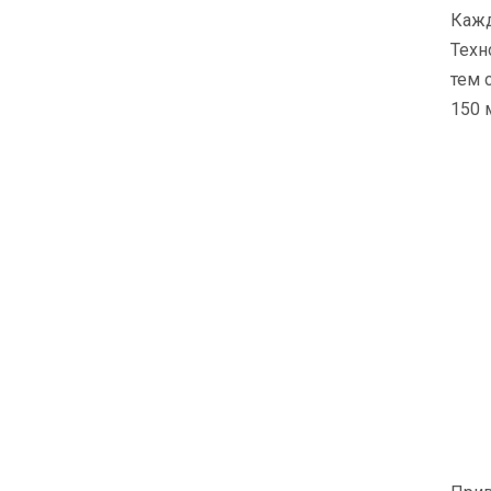
Кажд
Техн
тем 
150 