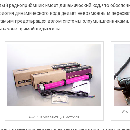
ый радиоприёмник имеет динамический код, что обеспечив
ология динамического кода делает невозможным перехват 
самым предотвращая взлом системы злоумышленниками. Р
м в зоне прямой видимости.
Рис. 
Рис. 1.
Комплектация моторов