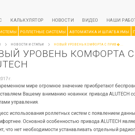
С
КАЛЬКУЛЯТОР
НОВОСТИ
ВИДЕО
НАШИ РАБО
СИСТЕМЫ
РОЛЛЕТНЫЕ СИСТЕМЫ
АВТОМАТИКА И ШЛАГБАУМЫ
Я
НОВОСТИ И СТАТЬИ
НОВЫЙ УРОВЕНЬ КОМФОРТА С ПРИВ�...
ВЫЙ УРОВЕНЬ КОМФОРТА 
UTECH
2017 г.
временном мире огромное значение приобретают беспрово
ставляем Вашему вниманию новинки: привода ALUTECH с
тами управления.
есс использования роллетных систем с появлением данны
мфортнее. Основной особенностью привода ALUTECH являе
ит, что нет необходимости устанавливать отдельный радио