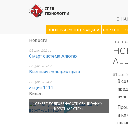
О НА
ВНЕШНЯЯ СОЛНЦЕЗАЩИТА
ВОРОТНЫЕ 
Новости
ГЛАВНА
НО
06 дек. 2024 г.
Смарт система Алютех
AL
06 дек. 2024 г.
Внешняя солнцезащита
31 авг. 
В со
03 дек. 2024 г.
акция 1111
пред
Видео
пуль
СЕКРЕТ ДОЛГОВЕЧНОСТИ СЕКЦИОННЫХ
Проц
ВОРОТ «АЛЮТЕХ»
и ко
знач