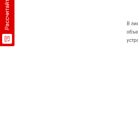
В ли
объе
устр