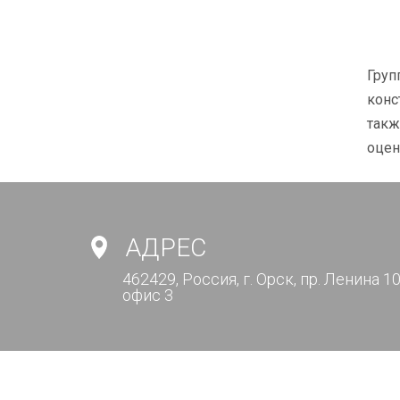
Груп
конс
такж
оцен
АДРЕС
462429, Россия, г. Орск, пр. Ленина 10
офис 3