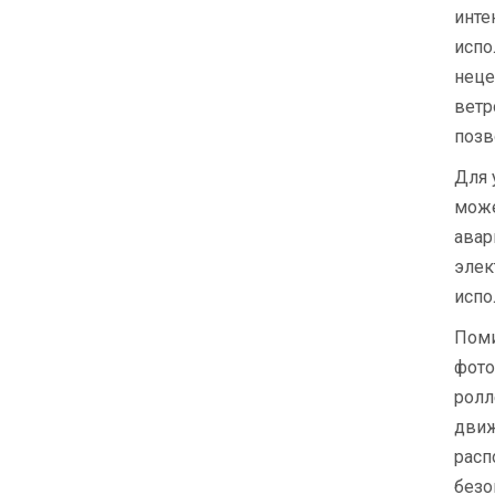
инте
испо
неце
ветр
позв
Для 
може
авар
элек
испо
Поми
фото
ролл
движ
расп
безо