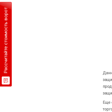
Рассчитайте стоимость ворот
Данн
защи
прод
защи
Еще 
торг