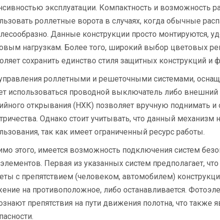
нсивностью эксплуатации. Компактность и возможность р
льзовать роллетные ворота в случаях, когда обычные рас
лесообразно. Данные конструкции просто монтируются, уд
овым нагрузкам. Более того, широкий выбор цветовых р
оляет сохранить единство стиля защитных конструкций и ф
управления роллетными и решеточными системами, осна
т использоваться проводной выключатель либо внешний 
ийного открывания (НХК) позволяет вручную поднимать и о
тричества. Однако стоит учитывать, что данный механизм 
льзования, так как имеет ограниченный ресурс работы.
мо этого, имеется возможность подключения систем безоп
элементов. Первая из указанных систем предполагает, чт
еты с препятствием (человеком, автомобилем) конструкция
ение на противоположное, либо останавливается. Фотоэле
ознают препятствия на пути движения полотна, что также 
пасности.