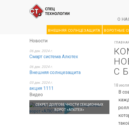
О НА
ВНЕШНЯЯ СОЛНЦЕЗАЩИТА
ВОРОТНЫЕ 
Новости
ГЛАВНА
КО
06 дек. 2024 г.
Смарт система Алютех
НО
06 дек. 2024 г.
С 
Внешняя солнцезащита
03 дек. 2024 г.
18 июля
акция 1111
В со
Видео
кажд
СЕКРЕТ ДОЛГОВЕЧНОСТИ СЕКЦИОННЫХ
ролл
ВОРОТ «АЛЮТЕХ»
кото
тако